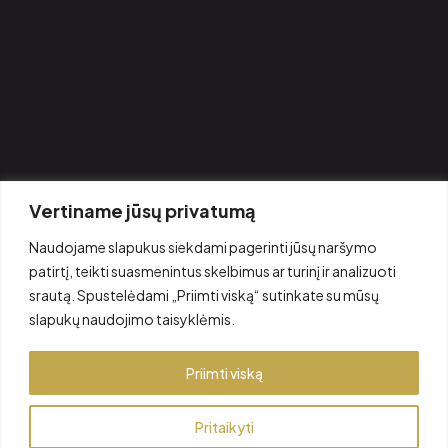
KONTAKTAI
MB Rkingbeauty, į.k.306708945
+370 647 777 97
labas@rkingbeauty.com
Kernavės g. 4 – 111, Vilnius, Lietuva, LT09300
DARBO LAIKAS
Vertiname jūsų privatumą
I - VII: 8:00 – 22:00
Naudojame slapukus siekdami pagerinti jūsų naršymo
patirtį, teikti suasmenintus skelbimus ar turinį ir analizuoti
srautą. Spustelėdami „Priimti viską“ sutinkate su mūsų
slapukų naudojimo taisyklėmis.
Priimti viską
Pritaikyti