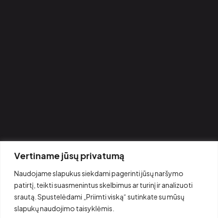
Sąlygos
Privatumo politika
Kontaktai
KONTAKTAI
MB Rkingbeauty, į.k.306708945
+370 647 777 97
labas@rkingbeauty.com
Kernavės g. 4 – 111, Vilnius, Lietuva, LT09300
DARBO LAIKAS
Vertiname jūsų privatumą
I - VII: 8:00 – 22:00
Naudojame slapukus siekdami pagerinti jūsų naršymo
patirtį, teikti suasmenintus skelbimus ar turinį ir analizuoti
srautą. Spustelėdami „Priimti viską“ sutinkate su mūsų
slapukų naudojimo taisyklėmis.