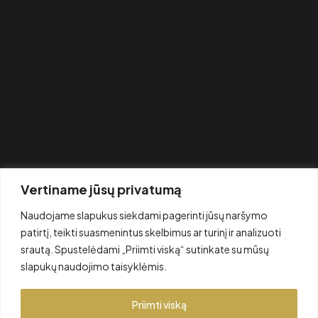
Privatumo politika
Kontaktai
KONTAKTAI
MB Rkingbeauty, į.k.306708945
+370 647 777 97
labas@rkingbeauty.com
Kernavės g. 4 – 111, Vilnius, Lietuva, LT09300
DARBO LAIKAS
Vertiname jūsų privatumą
I - VII: 8:00 – 22:00
Naudojame slapukus siekdami pagerinti jūsų naršymo
patirtį, teikti suasmenintus skelbimus ar turinį ir analizuoti
srautą. Spustelėdami „Priimti viską“ sutinkate su mūsų
slapukų naudojimo taisyklėmis.
Priimti viską