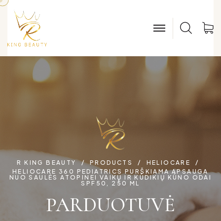
Sear
S
R KING BEAUTY
PRODUCTS
HELIOCARE
HELIOCARE 360 PEDIATRICS PURŠKIAMA APSAUGA
NUO SAULĖS ATOPINEI VAIKŲ IR KŪDIKIŲ KŪNO ODAI
SPF50, 250 ML
PARDUOTUVĖ